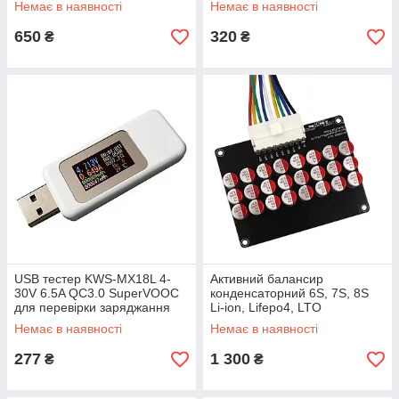
Немає в наявності
Немає в наявності
650
320
₴
₴
USB тестер KWS-MX18L 4-
Активний балансир
30V 6.5A QC3.0 SuperVOOC
конденсаторний 6S, 7S, 8S
для перевірки заряджання
Li-ion, Lifepo4, LTO
кабелів Power Bank. Білий
акумуляторів зі струмом
Немає в наявності
Немає в наявності
балансу до 5,5A
277
1 300
₴
₴