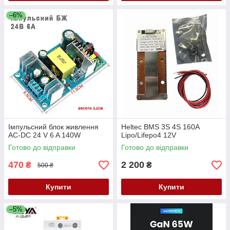
–6%
Імпульсний блок живлення
Heltec BMS 3S 4S 160A
AC-DC 24 V 6 A 140W
Lipo/Lifepo4 12V
Готово до відправки
Готово до відправки
470
2 200
₴
₴
500 ₴
Купити
Купити
–5%