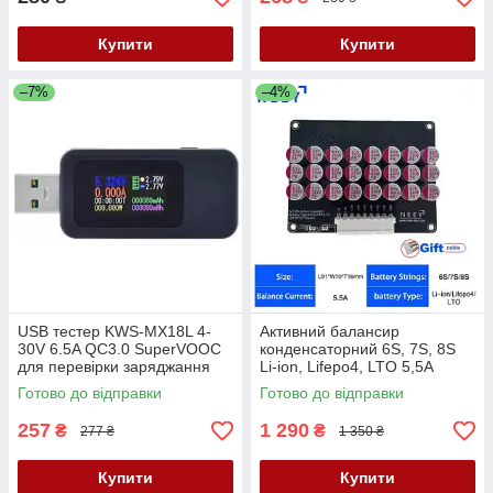
Купити
Купити
–7%
–4%
USB тестер KWS-MX18L 4-
Активний балансир
30V 6.5A QC3.0 SuperVOOC
конденсаторний 6S, 7S, 8S
для перевірки заряджання
Li-ion, Lifepo4, LTO 5,5A
кабелів Power Bank. Чорний
NEEY
Готово до відправки
Готово до відправки
257
1 290
₴
₴
277 ₴
1 350 ₴
Купити
Купити