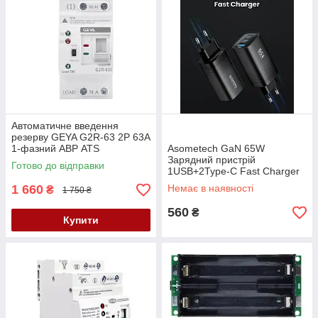
Автоматичне введення
резерву GEYA G2R-63 2P 63А
1-фазний АВР ATS
Asometech GaN 65W
Зарядний пристрій
Готово до відправки
1USB+2Type-C Fast Charger
Black
1 660
Немає в наявності
₴
1 750 ₴
560
₴
Купити