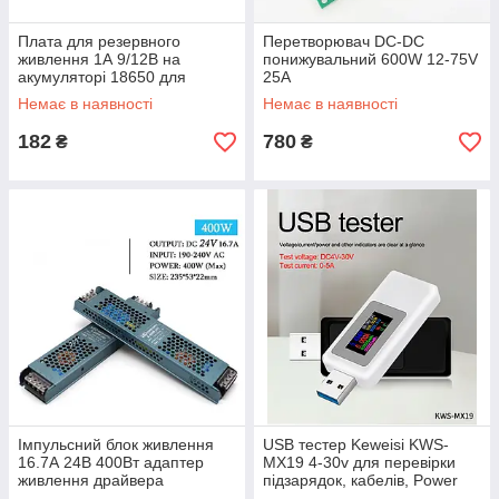
Плата для резервного
Перетворювач DC-DC
живлення 1А 9/12В на
понижувальний 600W 12-75V
акумуляторі 18650 для
25A
роутерів/комутаторів
Немає в наявності
Немає в наявності
182
780
₴
₴
Імпульсний блок живлення
USB тестер Keweisi KWS-
16.7А 24В 400Вт адаптер
MX19 4-30v для перевірки
живлення драйвера
підзарядок, кабелів, Power
світлодіодної лампи
Bank