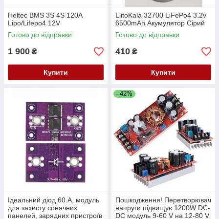
Heltec BMS 3S 4S 120A
LiitoKala 32700 LiFePo4 3.2v
Lipo/Lifepo4 12V
6500mAh Акумулятор Сірий
Готово до відправки
Готово до відправки
1 900
410
₴
₴
Купити
Купити
–42%
Ідеальний діод 60 А, модуль
Пошкодження! Перетворювач
для захисту сонячних
напруги підвищує 1200W DC-
панелей, зарядних пристроїв
DC модуль 9-60 V на 12-80 V