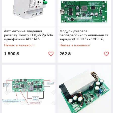
Автоматичне введення
Модуль джерела
резерву Tomzn TOQ-6 2p 63a
бесперебойного живлення та
однофазний АВР ATS
заряду ДБЖ UPS - 12В 3А,
працює на 2x18650, Тype-C
Немає в наявності
Немає в наявності
1 590
262
₴
₴