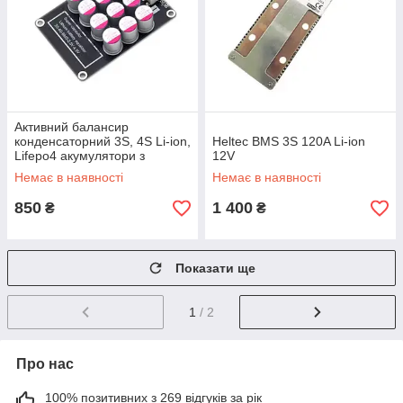
Активний балансир
конденсаторний 3S, 4S Li-ion,
Heltec BMS 3S 120A Li-ion
Lifepo4 акумулятори з
12V
струмом балансу до 5,5A
Немає в наявності
Немає в наявності
850
1 400
₴
₴
Показати ще
1
/ 2
Про нас
100% позитивних з 269 відгуків за рік