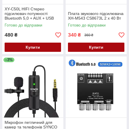
XY-C50L HIFI Стерео
підсилювач потужності
Плата звукового підсилювача
Bluetooth 5,0 + AUX + USB
XH-M543 CS8673L 2 х 40 Вт
Готово до відправки
Готово до відправки
480
340
₴
₴
360 ₴
Купити
Купити
–3%
Мікрофон петличний для
камер та телефонів SYNCO