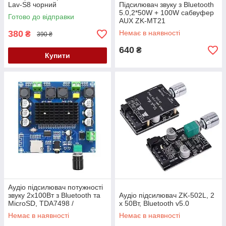
Lav-S8 чорний
Підсилювач звуку з Bluetooth
5.0,2*50W + 100W сабвуфер
Готово до відправки
AUX ZK-MT21
380
Немає в наявності
₴
390 ₴
640
₴
Купити
Аудіо підсилювач потужності
звуку 2x100Вт з Bluetooth та
Аудіо підсилювач ZK-502L, 2
MicroSD, TDA7498 /
х 50Вт, Bluetooth v5.0
TPA3116D2
Немає в наявності
Немає в наявності