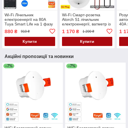
Wi-Fi Лічильник
Wi-Fi Смарт-розетка
Розу
електроенергії на 80A
Atorch S1 лічильник
авто
Tuya Smart Life на 1 фазу
електроенергії, ватметр із
40А 
датчиком температури,
енер
880
1 170
1 1
₴
₴
910 ₴
1 200 ₴
термостат 16 А
Smar
Купити
Купити
Акційні пропозиції та новинки
–7%
–7%
WiFi Бездротовий датчик
WiFi Бездротовий датчик