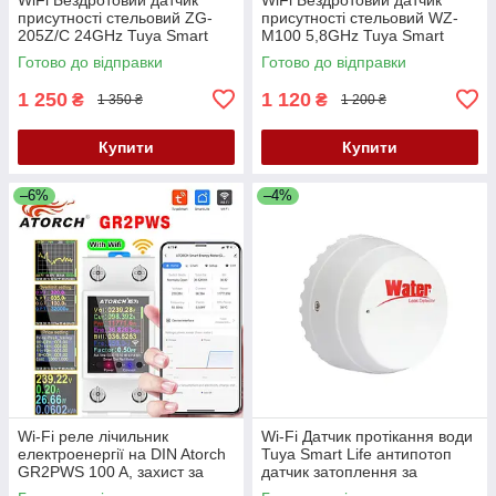
присутності стельовий ZG-
присутності стельовий WZ-
205Z/C 24GHz Tuya Smart
M100 5,8GHz Tuya Smart
220в
220в
Готово до відправки
Готово до відправки
1 250
1 120
₴
₴
1 350 ₴
1 200 ₴
Купити
Купити
–6%
–4%
Wi-Fi реле лічильник
Wi-Fi Датчик протікання води
електроенергії на DIN Atorch
Tuya Smart Life антипотоп
GR2PWS 100 A, захист за
датчик затоплення за
напругою й струмом
допомогою Tuya