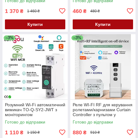
Готово до відправки
Готово до відправки
1 370
460
₴
₴
1 460 ₴
480 ₴
Купити
Купити
–3%
–3%
Розумний Wi-Fi автоматичний
Реле WI-FI RF для керування
вимикач TO-Q-SY2-JWT з
ролетами/карнизами Curtain
моніторингом
Controller з пультом у
енергоспоживання Tuya
комплекті
Готово до відправки
Готово до відправки
Smart Life
1 110
880
₴
₴
1 150 ₴
910 ₴