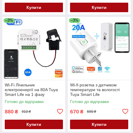
Купити
Купити
–3%
–3%
Wi-Fi Лічильник
Wi-fi розетка з датчиком
електроенергії на 80A Tuya
температури та вологості
Smart Life на 1 фазу
Tuya Smart Life
Готово до відправки
Готово до відправки
880
670
₴
₴
910 ₴
690 ₴
Купити
Купити