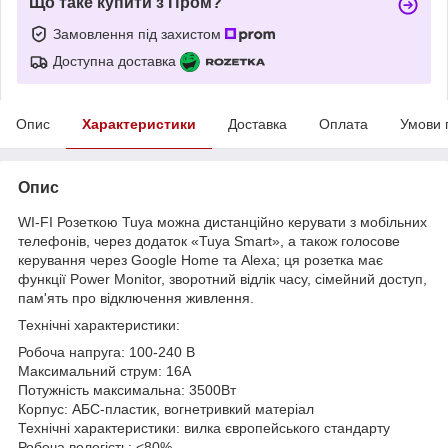
Що таке купити з Пром?
Замовлення під захистом
Доступна доставка
Опис
Характеристики
Доставка
Оплата
Умови 
Опис
WI-FI Розеткою Tuya можна дистанційно керувати з мобільних
телефонів, через додаток «Tuya Smart», а також голосове
керування через Google Home та Alexa; ця розетка має
функції Power Monitor, зворотний відлік часу, сімейний доступ,
пам'ять про відключення живлення.
Технічні характеристики:
Робоча напруга: 100-240 В
Максимальний струм: 16А
Потужність максимальна: 3500Вт
Корпус: АБС-пластик, вогнетривкий матеріал
Технічні характеристики: вилка європейського стандарту
Робоча вологість: <80%