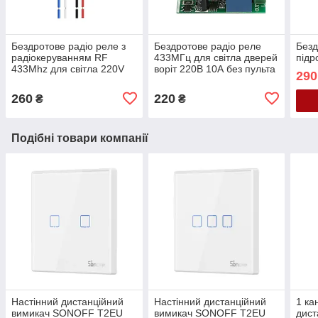
Бездротове радіо реле з
Бездротове радіо реле
Безд
радіокеруванням RF
433МГц для світла дверей
підр
433Mhz для світла 220V
воріт 220В 10А без пульта
290
10A KR2201G
260
220
₴
₴
Подібні товари компанії
Настінний дистанційний
Настінний дистанційний
1 ка
вимикач SONOFF T2EU
вимикач SONOFF T2EU
дист