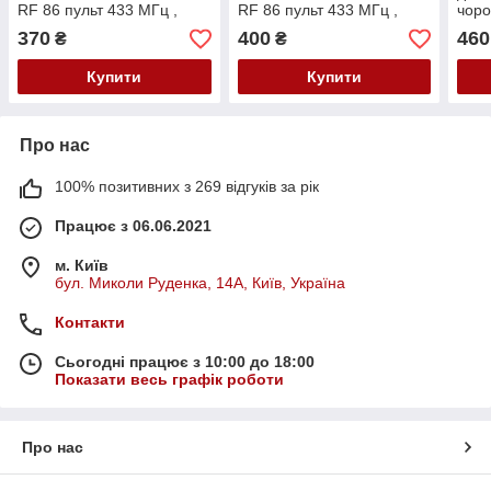
RF 86 пульт 433 МГц ,
RF 86 пульт 433 МГц ,
чоро
Білий колір, Два канали
Білий колір, Три канали
в ко
370
400
460
₴
₴
управління
управління
кана
Купити
Купити
Про нас
100% позитивних з 269 відгуків за рік
Працює з 06.06.2021
м. Київ
бул. Миколи Руденка, 14А, Київ, Україна
Контакти
Сьогодні працює з 10:00 до 18:00
Показати весь графік роботи
Про нас