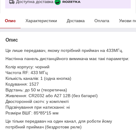
Доступна доставка
Опис
Характеристики
Доставка
Оплата
Умови п
Опис
Це лише передавач, якому потрібний приймач на 433МГц.
Настінна панель дистанційного вимикача має такі параметри:
Колір корпусу: чорний
Частота RF: 433 МГц
Кількість каналів: 1 (одна кнопка)
Кодування: 1527
Відстань: до 50 м (теоретична)
Живлення: CR2032 або А27 12В (без батареї)
Двосторонній скотч: у комплекті
Підсвічування при натисканні: ні
Розміри ВШГ: 85*85*15 мм
Це тільки передавач на один канал, для роботи йому
потрібний приймач (бездротове реле)