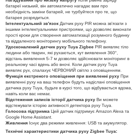
батареї низький, він автоматично нагадає вам про
необхідність заміни батарей, не турбуйтеся про те, що
батарея розрядиться.
Інтелектуальний зв'язок
Датчик руху PIR можна зв'язати з
іншими інтелектуальними пристроями, що дозволяє виконати
прості кроки для створення автоматизації розумного будинку
та віддаленого моніторингу мобільного телефону.
Удосконалений датчик руху Tuya Zigbee
PIR виявляє тіло
людини або тварин, які рухаються, кут виявлення 360°,
відстань виявлення 5-7 м дозволяє здійснювати моніторинг в
реальному часі вдень або вночі. Коли датчик руху Tuya
виявляє рух, спалахує ЧЕРВОНИЙ світло з оповіщенням.
Функція екстреного оповіщення при виявленні руху
При
виявленні руху на ваш телефон будуть надіслані оповіщення
датчика руху Tuya, будьте в курсі того, що відбувається вдома,
навіть коли вас немає.
Відстеження записів історії датчика руху
Ви можете
відстежувати історію активності детектора руху Tuya.
Голосова підтримка
Цей датчик підтримує Amazon Alexa та
Google Home Assistant.
Живлення
Існує два режими живлення: USB та акумулятор.
Технічні характеристики датчика руху Zigbee Tuya: