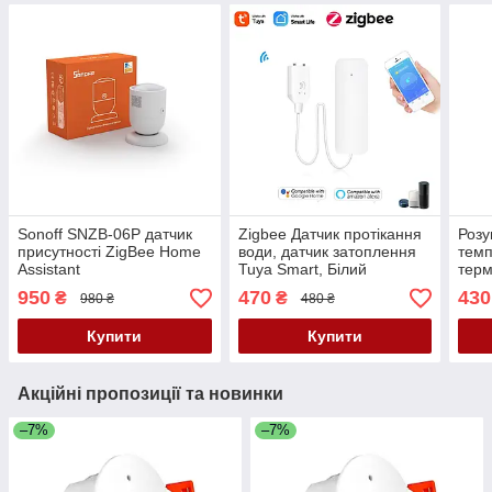
Sonoff SNZB-06P датчик
Zigbee Датчик протікання
Розу
присутності ZigBee Home
води, датчик затоплення
темп
Assistant
Tuya Smart, Білий
терм
Tuya
950
470
430
₴
₴
980 ₴
480 ₴
Купити
Купити
Акційні пропозиції та новинки
–7%
–7%