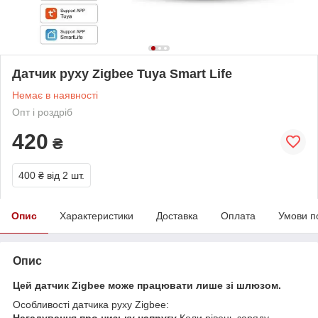
Датчик руху Zigbee Tuya Smart Life
Немає в наявності
Опт і роздріб
420
₴
400 ₴
від 2 шт.
Опис
Характеристики
Доставка
Оплата
Умови п
Опис
Цей датчик Zigbee може працювати лише зі шлюзом.
Особливості датчика руху Zigbee:
Нагадування про низьку напругу
Коли рівень заряду