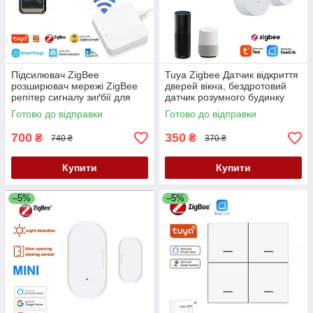
Підсилювач ZigBee
Tuya Zigbee Датчик відкриття
розширювач мережі ZigBee
дверей вікна, бездротовий
репітер сигналу зиґбії для
датчик розумного будинку
Tuya Ewelink Zigbee2MQTT
ZD08 Tuya Smart Life з
Готово до відправки
Готово до відправки
захистом
700
350
₴
₴
740 ₴
370 ₴
Купити
Купити
–5%
–5%