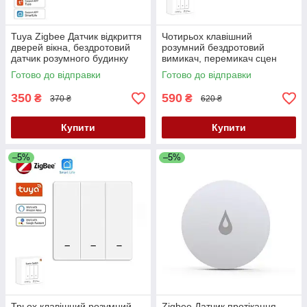
Tuya Zigbee Датчик відкриття
Чотирьох клавішний
дверей вікна, бездротовий
розумний бездротовий
датчик розумного будинку
вимикач, перемикач сцен
Smart Life з датчиком
Zigbee, Tuya Smart Life
Готово до відправки
Готово до відправки
освітленості
350
590
₴
₴
370 ₴
620 ₴
Купити
Купити
–5%
–5%
Трьох клавішний розумний
Zigbee Датчик протікання