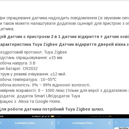
ри спрацюванні датчика надходить повідомлення (зі звуковим сигна
и також можете налаштувати додаткові сценарії для пристрою з огл
атчика.
ей датчик є пристроєм 2 в 1 датчик відкриття + датчик осві
арактеристика Tuya Zigbee Датчик відкриття дверей вікна 
ездротовий протокол: Tuya Zigbee
ідстань спрацьовування: ≥15 мм
обоча напруга: 3 В
ип батареї: CR2032
трум у режимі очікування: ≤12 мкА
обоча температура: -10~55℃
обоча вологість: 0% ~ 99% відносної вологості.
имірник яскравості: 0 ~ 1000 люкс (тільки для версії з додатковою
одаток: додаток Smart Life/додаток Tuya
рацює з: Alexa та Google Home.
Для роботи датчика потрібний Tuya Zigbee шлюз.