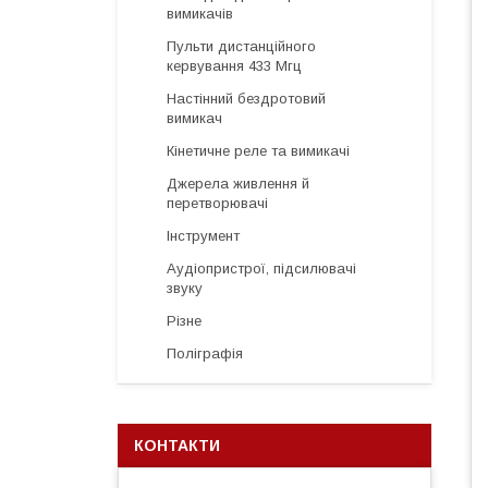
вимикачів
Пульти дистанційного
кервування 433 Мгц
Настінний бездротовий
вимикач
Кінетичне реле та вимикачі
Джерела живлення й
перетворювачі
Інструмент
Аудіопристрої, підсилювачі
звуку
Різне
Поліграфія
КОНТАКТИ