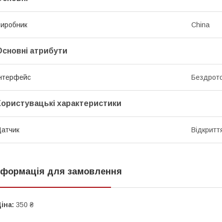
иробник
China
Основні атрибути
нтерфейс
Бездрот
Користувацькі характеристики
атчик
Відкритт
нформація для замовлення
іна:
350 ₴