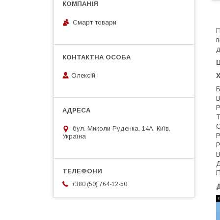
Смарт товари
П
в
д
Ц
Х
Олексій
Б
В
Р
Т
С
бул. Миколи Руденка, 14А, Київ,
Р
Україна
Р
В
Д
П
+380 (50) 764-12-50