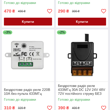
Готово до відправки
Готово до відправки
470
290
₴
₴
490 ₴
300 ₴
Купити
Купити
–3%
–2%
Бездротове радіо реле
Бездротове радіо реле 220В
433МГц 30А DC 12V 24V 48V
10А без пульта 433МГц
72V постійного струму БЕЗ
ПУЛЬТА
Готово до відправки
Готово до відправки
310
390
₴
₴
320 ₴
400 ₴