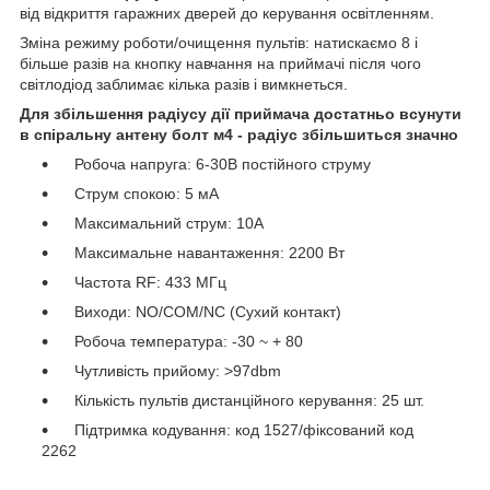
від відкриття гаражних дверей до керування освітленням.
Зміна режиму роботи/очищення пультів: натискаємо 8 і
більше разів на кнопку навчання на приймачі після чого
світлодіод заблимає кілька разів і вимкнеться.
Для збільшення радіусу дії приймача достатньо всунути
в спіральну антену болт м4 - радіус збільшиться значно
Робоча напруга: 6-30В постійного струму
Струм спокою: 5 мА
Максимальний струм: 10A
Максимальне навантаження: 2200 Вт
Частота RF: 433 МГц
Виходи: NO/COM/NC (Сухий контакт)
Робоча температура: -30 ~ + 80
Чутливість прийому: >97dbm
Кількість пультів дистанційного керування: 25 шт.
Підтримка кодування: код 1527/фіксований код
2262