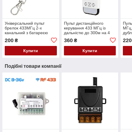
Універсальний пульт
Пульт дистанційного
Пуль
брелок 433МГц 2-х
керування 433 МГц із
МГц,
канальний з батареєю
дальністю до 300м на 4
дубл
кнопки
клон
200
360
220
₴
₴
Купити
Купити
Подібні товари компанії