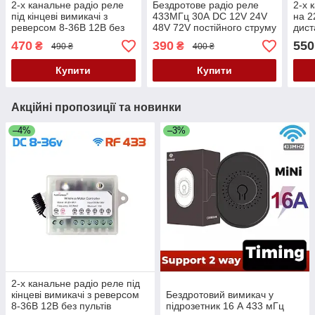
2-х канальне радіо реле
Бездротове радіо реле
2-х 
під кінцеві вимикачі з
433МГц 30А DC 12V 24V
на 2
реверсом 8-36В 12В без
48V 72V постійного струму
дист
пультів
БЕЗ ПУЛЬТА
433M
470
390
550
₴
₴
490 ₴
400 ₴
Купити
Купити
Акційні пропозиції та новинки
–4%
–3%
2-х канальне радіо реле під
кінцеві вимикачі з реверсом
Бездротовий вимикач у
8-36В 12В без пультів
підрозетник 16 А 433 мГц